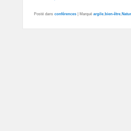
Posté dans
conférences
|
Marqué
argile
,
bien-être
,
Natu