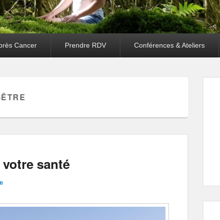
près Cancer
Prendre RDV
Conférences & Ateliers
-ÊTRE
 votre santé
e