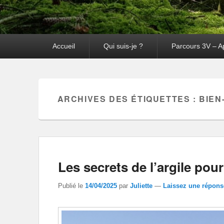
Premier
Accueil
Qui suis-je ?
Parcours 3V – A
menu
ARCHIVES DES ÉTIQUETTES :
BIEN
Les secrets de l’argile pour
Publié le
14/04/2025
par
Juliette
—
Laissez une répons