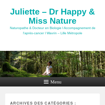
Juliette – Dr Happy &
Miss Nature
Naturopathe & Docteur en Biologie l Accompagnement de
l'après-cancer l Wavrin – Lille Métropole
Menu
ARCHIVES DES CATÉGORIES :