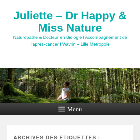
Juliette – Dr Happy &
Miss Nature
Naturopathe & Docteur en Biologie l Accompagnement de
l'après-cancer l Wavrin – Lille Métropole
Menu
ARCHIVES DES ÉTIQUETTES :